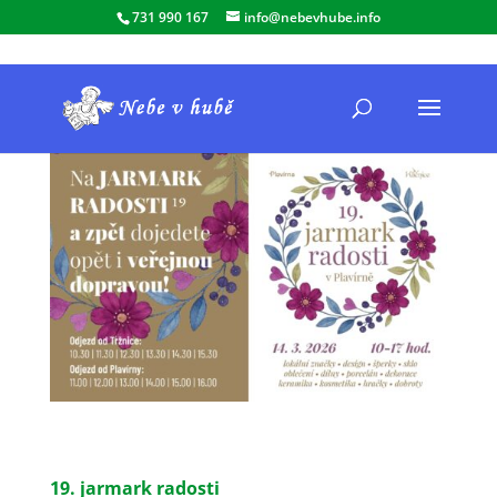
731 990 167
info@nebevhube.info
19. jarmark radosti