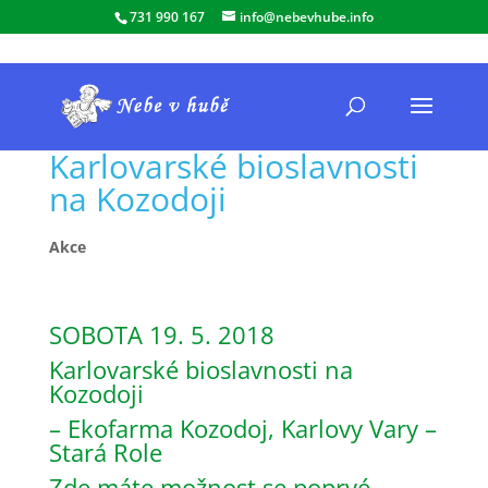
731 990 167
info@nebevhube.info
Karlovarské bioslavnosti
na Kozodoji
Akce
SOBOTA 19. 5. 2018
Karlovarské bioslavnosti na
Kozodoji
– Ekofarma Kozodoj, Karlovy Vary –
Stará Role
Zde máte možnost se poprvé