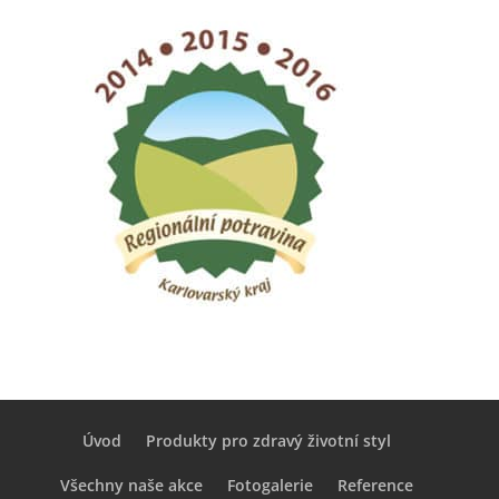
Úvod
Produkty pro zdravý životní styl
Všechny naše akce
Fotogalerie
Reference