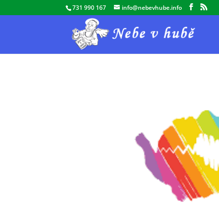
731 990 167
info@nebevhube.info