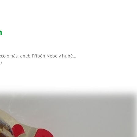
m
ěco o nás, aneb Příběh Nebe v hubě…
hube/