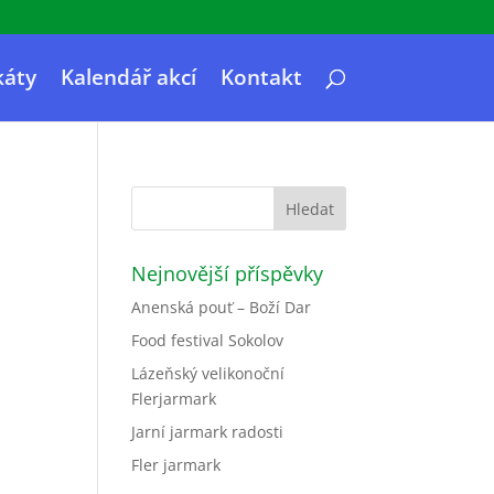
káty
Kalendář akcí
Kontakt
Nejnovější příspěvky
Anenská pouť – Boží Dar
Food festival Sokolov
Lázeňský velikonoční
Flerjarmark
Jarní jarmark radosti
Fler jarmark