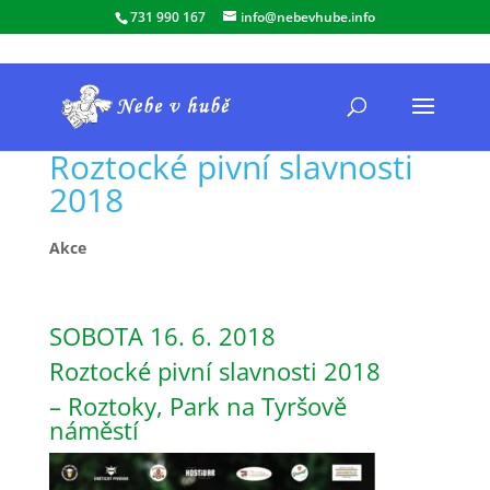
731 990 167
info@nebevhube.info
Roztocké pivní slavnosti
2018
Akce
SOBOTA 16. 6. 2018
Roztocké pivní slavnosti 2018
– Roztoky, Park na Tyršově
náměstí