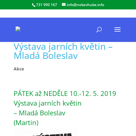
731 990 167
info@nebevhube.info
Výstava jarních květin –
Mladá Boleslav
Akce
PÁTEK až NEDĚLE 10.-12. 5. 2019
Výstava jarních květin
– Mladá Boleslav
(Martin)