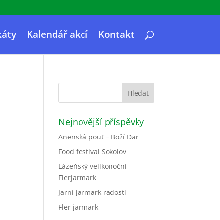
káty
Kalendář akcí
Kontakt
Nejnovější příspěvky
Anenská pouť – Boží Dar
Food festival Sokolov
Lázeňský velikonoční
Flerjarmark
Jarní jarmark radosti
Fler jarmark