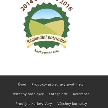
Úvod
Produkty pro zdravý životní styl
Všechny naše akce
Fotogalerie
Reference
Prodejna Karlovy Vary
Všechny kontakty