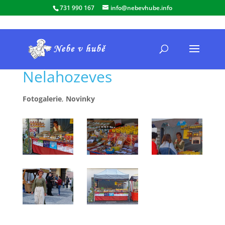
731 990 167
info@nebevhube.info
Nelahozeves
Fotogalerie
,
Novinky