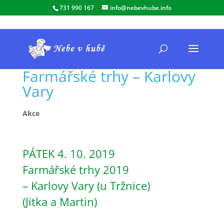
731 990 167
info@nebevhube.info
Farmářské trhy – Karlovy
Vary
Akce
PÁTEK 4. 10. 2019
Farmářské trhy 2019
– Karlovy Vary (u Tržnice)
(Jitka a Martin)