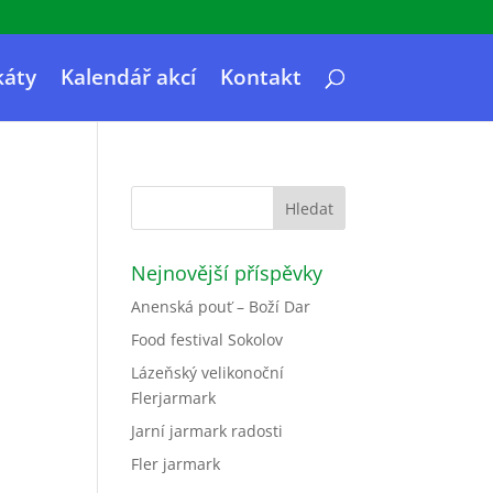
káty
Kalendář akcí
Kontakt
Nejnovější příspěvky
Anenská pouť – Boží Dar
Food festival Sokolov
Lázeňský velikonoční
Flerjarmark
Jarní jarmark radosti
Fler jarmark