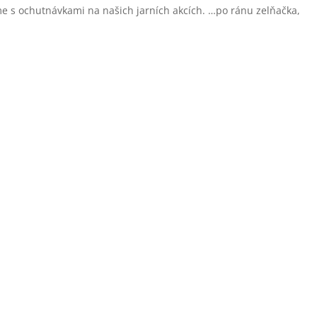
sme s ochutnávkami na našich jarních akcích. …po ránu zelňačka,