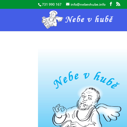
731 990 167
info@nebevhube.info