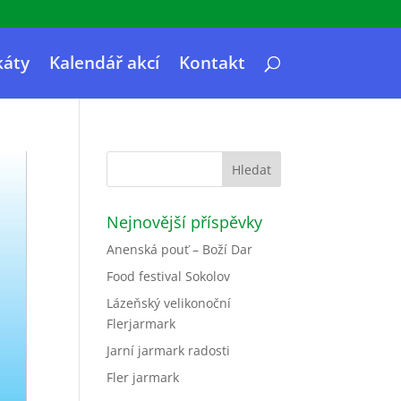
káty
Kalendář akcí
Kontakt
Nejnovější příspěvky
Anenská pouť – Boží Dar
Food festival Sokolov
Lázeňský velikonoční
Flerjarmark
Jarní jarmark radosti
Fler jarmark