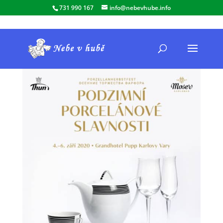
731 990 167
info@nebevhube.info