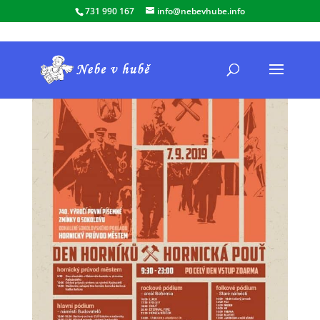
731 990 167
info@nebevhube.info