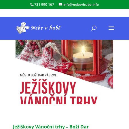
731 990 167
info@nebevhube.info
Ježíškovy Vánoční trhy – Boží Dar