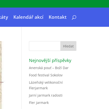
káty
Kalendář akcí
Kontakt
Nejnovější příspěvky
Anenská pouť – Boží Dar
Food festival Sokolov
Lázeňský velikonoční
Flerjarmark
Jarní jarmark radosti
Fler jarmark