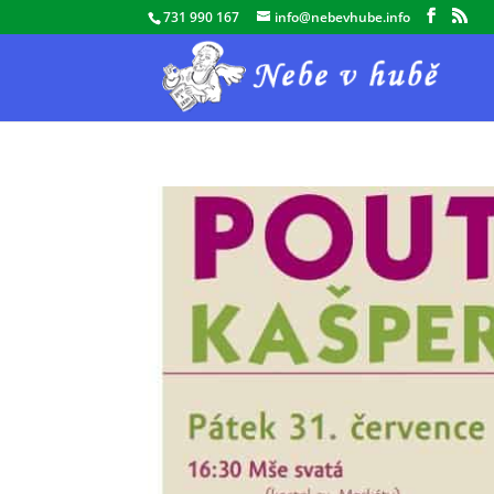
731 990 167
info@nebevhube.info