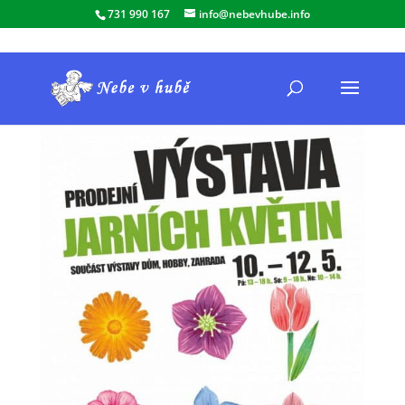
731 990 167
info@nebevhube.info